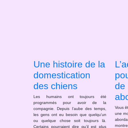
Une histoire de la
L’a
domestication
po
des chiens
de 
ab
Les humains ont toujours été
programmés pour avoir de la
Vous ê
compagnie. Depuis l’aube des temps,
une mo
les gens ont eu besoin que quelqu’un
abordab
ou quelque chose soit toujours là.
montr
Certains pourraient dire qu’il est plus