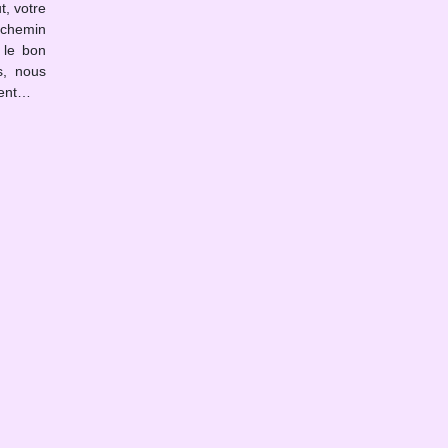
t, votre
chemin
 le bon
s, nous
ment…