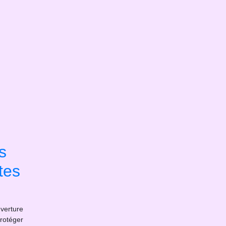
s
tes
erture
rotéger